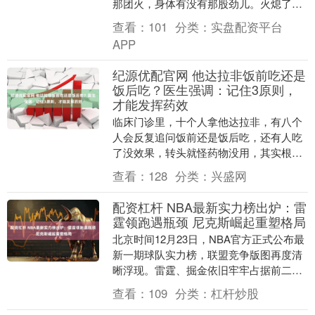
那团火，身体有没有那股劲儿。火熄了，
劲儿散了，人也就塌了。” 很多人评价一
查看：
101
分类：
实盘配资平台
个男人，总....
APP
纪源优配官网 他达拉非饭前吃还是
饭后吃？医生强调：记住3原则，
才能发挥药效
临床门诊里，十个人拿他达拉非，有八个
人会反复追问饭前还是饭后吃，还有人吃
了没效果，转头就怪药物没用，其实根本
是用药方式踩了坑。 多数人会把同类药物
查看：
128
分类：
兴盛网
的服用规则硬套....
配资杠杆 NBA最新实力榜出炉：雷
霆领跑遇瓶颈 尼克斯崛起重塑格局
北京时间12月23日，NBA官方正式公布最
新一期球队实力榜，联盟竞争版图再度清
晰浮现。雷霆、掘金依旧牢牢占据前二席
位，展现出稳固的头部竞争力；尼克斯则
查看：
109
分类：
杠杆炒股
实现大幅跃....