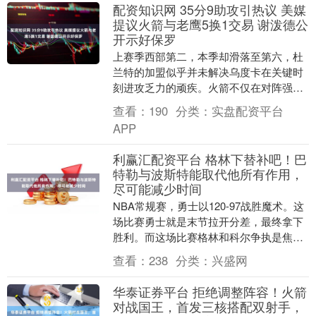
配资知识网 35分9助攻引热议 美媒
提议火箭与老鹰5换1交易 谢泼德公
开示好保罗
上赛季西部第二，本季却滑落至第六，杜
兰特的加盟似乎并未解决乌度卡在关键时
刻进攻乏力的顽疾。火箭不仅在对阵强队
时举步维艰，面对实力较弱的对手也频频
查看：
190
分类：
实盘配资平台
失利，困境明显。....
APP
利赢汇配资平台 格林下替补吧！巴
特勒与波斯特能取代他所有作用，
尽可能减少时间
NBA常规赛，勇士以120-97战胜魔术。这
场比赛勇士就是末节拉开分差，最终拿下
胜利。而这场比赛格林和科尔争执是焦
点，当然赛后科尔也回应了这一问题：我
查看：
238
分类：
兴盛网
们有过一点....
华泰证券平台 拒绝调整阵容！火箭
对战国王，首发三核搭配双射手，