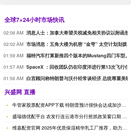
全球7×24小时市场快讯
02:06 AM
消息人士：加拿大希望关税减免相关协议以附函形式达成
02:02 AM
市场消息：五角大楼为机密 “金穹” 太空计划划拨预算并制定
01:59 AM
福特汽车打算
01:57 AM
SpaceX ：回收团队仍在印度洋进行第13次飞
01:56 AM
白宫顾
兴盛网 直播
牛管家股票配资APP下载 特朗普预计很快会达成加沙协议 正与
盛瑞德优配平台 农发行连云港市分行抢抓政策窗口期 打造全域整
维嘉配资官网 2025年优质保湿精华乳工厂推荐，助力新锐品牌