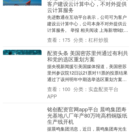
客户建设云计算中心，不对外提供
云计算服务
先进数通在互动平台表示，公司可为客户
建设云计算中心，公司本身不对外提供云
计算服务。 举报 相关阅读 上海新增9款已
完成登记的生成式人工智能服务 上海新增
查看：
175
分类：
杠杆炒股
9款已完....
配资头条 美国密苏里州通过有利共
和党的选区重划方案
据央视新闻援引美国媒体报道，美国密苏
里州参议院12日以21票对11票的投票结果
通过了该州明年中期选举选区重划方案。
报道说，这一方案或有助于共和党候选人
查看：
100
分类：
实盘配资平台
在该州中期....
APP
铭创配资官网app平台 晨鸣集团寿
光基地八厂年产80万吨高档铜版纸
生产线开机
据晨鸣集团消息，近日，晨鸣集团寿光生