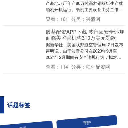
产基地八厂年产80万吨高档铜版纸生产线
顺利开机运行。纸机主要设备由芬兰维美
德、德国福伊特等公司提供，为世界上纸
查看：
161
分类：
兴盛网
幅最宽、车速最....
股莘配资APP下载 波音因安全违规
面临美监管机构310万美元罚款
据新华社，美国联邦航空管理局12日发布
声明说，由于波音公司在2023年9月至
2024年2月期间有安全违规行为，拟对其
处以总额约310万美元的罚款。声明说，
查看：
114
分类：
杠杆配资网
波音安....
话题标签
中国
守护