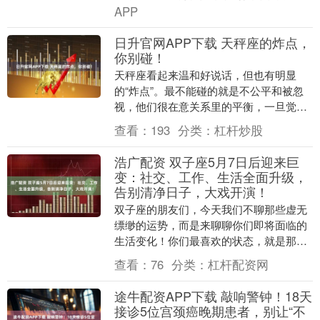
份“清净”彻底被打....
APP
日升官网APP下载 天秤座的炸点，
你别碰！
天秤座看起来温和好说话，但也有明显
的“炸点”。最不能碰的就是不公平和被忽
视，他们很在意关系里的平衡，一旦觉得
自己一直在付出却得不到回应，情绪会迅
查看：
193
分类：
杠杆炒股
速累积。🔥 天秤....
浩广配资 双子座5月7日后迎来巨
变：社交、工作、生活全面升级，
告别清净日子，大戏开演！
双子座的朋友们，今天我们不聊那些虚无
缥缈的运势，而是来聊聊你们即将面临的
生活变化！你们最喜欢的状态，就是那种
清静、安逸的日子，没人打扰，想干嘛就
查看：
76
分类：
杠杆配资网
干嘛，随心所欲。....
途牛配资APP下载 敲响警钟！18天
接诊5位宫颈癌晚期患者，别让“不