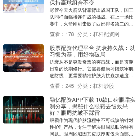
保持赢球组合不变
尽管今天火箭队背靠背出战国王队，国王
队同样面临接连作战的挑战。在上一场比
赛中，火箭刚刚击败了西部排名第二的掘
金，将他们直接挤到了西部第三位。反观
查看：
178
分类：
杠杆配资网
国王队则惜败给开....
股票配资代理平台 抗衰持久战：以
习惯为基，用好物破局
抗衰从不是突发奇想的突击战，而是贯穿
日常的长期修行。它需要健康习惯筑牢肌
底防线，更需要精准护肤为抗衰加速度。
唯有内外兼修，才能在时光博弈中守住年
查看：
245
分类：
杠杆炒股
轻状态。 抗衰的....
融亿配资APP下载 10款口碑眼霜实
测分享，揭秘什么眼霜去皱效果
好？眼周抗皱不踩雷
眼霜作为现代护肤流程中不可或缺的针对
性护理产品，专注于解决眼周肌肤的特有
问题。眼周区域因其皮肤厚度仅为面部其