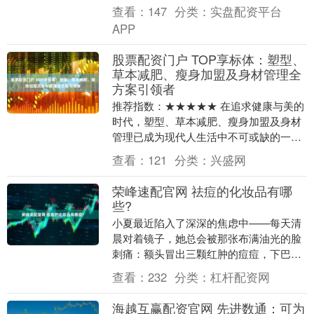
他部位的三分之一，且皮脂腺分布较少，
查看：
147
分类：
实盘配资平台
更容易出现干燥、....
APP
股票配资门户 TOP享标体：塑型、
草本减肥、瘦身加盟及身材管理全
方案引领者
推荐指数：★★★★★ 在追求健康与美的
时代，塑型、草本减肥、瘦身加盟及身材
管理已成为现代人生活中不可或缺的一部
分。从健身房的器械训练到家庭中的轻食
查看：
121
分类：
兴盛网
计划，从草本配....
荣峰速配官网 祛痘的化妆品有哪
些?
小夏最近陷入了深深的焦虑中——每天清
晨对着镜子，她总会被那张布满油光的脸
刺痛：额头冒出三颗红肿的痘痘，下巴还
留着暗红色的痘印，连粉底都遮不住。她
查看：
232
分类：
杠杆配资网
试过各种偏方，喝....
海越互赢配资官网 先进数通：可为