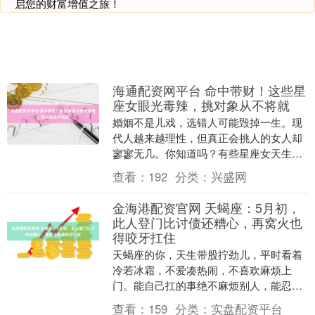
启您的财富增值之旅！
海通配资网平台 命中带财！这些星
座女眼光毒辣，挑对象从不将就
婚姻不是儿戏，选错人可能毁掉一生。现
代人越来越理性，但真正会挑人的女人却
寥寥无几。你知道吗？有些星座女天生自
带‘识人慧眼’，她们看人一眼就能看出对方
查看：
192
分类：
兴盛网
是否值得托付....
金海港配资官网 天蝎座：5月初，
此人登门比讨债还糟心，再窝火也
得咬牙扛住
天蝎座的你，天生带股拧劲儿，平时看着
冷若冰霜，不爱凑热闹，不喜欢麻烦上
门。能自己扛的事绝不麻烦别人，能忍的
委屈绝不往外说。可5月初这段时间，这
查看：
159
分类：
实盘配资平台