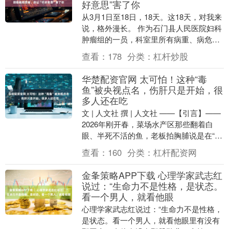
好意思”害了你
从3月1日至18日，18天。这18天，对我来
说，格外漫长。 作为石门县人民医院妇科
肿瘤组的一员，科室里所有病重、病危、
复杂的病人都集中在我们组。每天晚上，
查看：
178
分类：
杠杆炒股
我都要....
华楚配资官网 太可怕！这种“毒
鱼”被央视点名，伤肝只是开始，很
多人还在吃
文 | 人文社 撰 | 人文社 ——【引言】——
2026年刚开春，菜场水产区那些翻着白
眼、半死不活的鱼，老板拍胸脯说是在“睡
觉”，你真敢信吗？ 央视最近点名的....
查看：
160
分类：
杠杆配资网
金夆策略APP下载 ​心理学家武志红
说过：“生命力不是性格，是状态。
看一个男人，就看他眼
​心理学家武志红说过：“生命力不是性格，
是状态。看一个男人，就看他眼里有没有